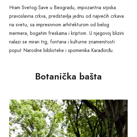
Hram Svetog Save u Beogradu, impozantna srpska
pravoslavna crkva, predstavlja jednu od najvećih crkava
na svetu, sa impresivnom arhitekturom od belog
mermera, bogatim freskama i kriptom. U njegovoj blizini
nalazi se miran trg, fontana i kulturne znamenitosti
poput Narodne biblioteke i spomenika Karađorđu.
Botanička bašta