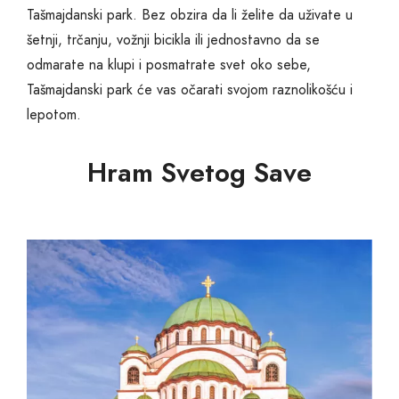
Tašmajdanski park. Bez obzira da li želite da uživate u
šetnji, trčanju, vožnji bicikla ili jednostavno da se
odmarate na klupi i posmatrate svet oko sebe,
Tašmajdanski park će vas očarati svojom raznolikošću i
lepotom.
Hram Svetog Save