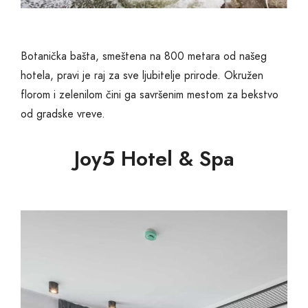
Botanička bašta, smeštena na 800 metara od našeg
hotela, pravi je raj za sve ljubitelje prirode. Okružen
florom i zelenilom čini ga savršenim mestom za bekstvo
od gradske vreve.
Joy5 Hotel & Spa​