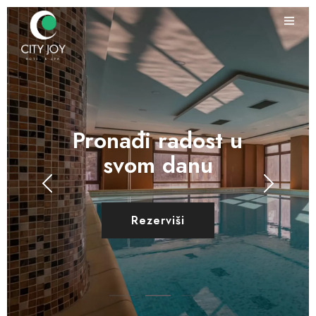
Pronađi radost u
svom danu
Rezerviši