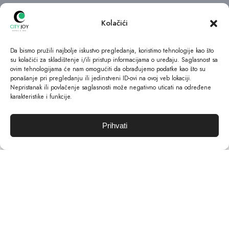
Kolačići
Da bismo pružili najbolje iskustvo pregledanja, koristimo tehnologije kao što
su kolačići za skladištenje i/ili pristup informacijama o uređaju. Saglasnost sa
ovim tehnologijama će nam omogućiti da obrađujemo podatke kao što su
ponašanje pri pregledanju ili jedinstveni ID-ovi na ovoj veb lokaciji.
Nepristanak ili povlačenje saglasnosti može negativno uticati na određene
karakteristike i funkcije.
Prihvati
BRZI LINKOVI
Call us
Let's talk
O nama
Naše sobe
Kontakt
Rezervacije
ADRESA