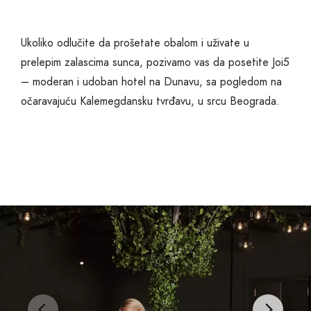
Ukoliko odlučite da prošetate obalom i uživate u
prelepim zalascima sunca, pozivamo vas da posetite Joi5
– moderan i udoban hotel na Dunavu, sa pogledom na
očaravajuću Kalemegdansku tvrđavu, u srcu Beograda.